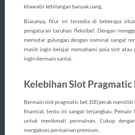
khawatir kehilangan banyak uang.
Biasanya, fitur ini tersedia di beberapa sit
pengaturan taruhan fleksibel. Dengan meng
memutar gulungan dengan nominal sangat ren
masih ingin belajar memahami pola slot atau
ingin bermain santai.
Kelebihan Slot Pragmatic
Bermain slot pragmatic bet 100 perak memiliki 
finansial, tentu ini sangat terjangkau. Pemai
untuk menikmati permainan. Cukup dengan
mengakses permainan premium.