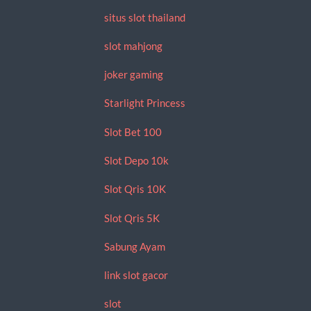
situs slot thailand
slot mahjong
joker gaming
Starlight Princess
Slot Bet 100
Slot Depo 10k
Slot Qris 10K
Slot Qris 5K
Sabung Ayam
link slot gacor
slot