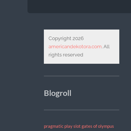
Copyright 2026
americandekotora.com
. All
rights reserved
Blogroll
pragmatic play slot gates of olympus