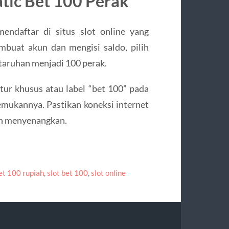
tic Bet 100 Perak
endaftar di situs slot online yang
buat akun dan mengisi saldo, pilih
 taruhan menjadi 100 perak.
tur khusus atau label “bet 100” pada
ukannya. Pastikan koneksi internet
an menyenangkan.
bet 100 rupiah
,
slot bet 100
,
slot online