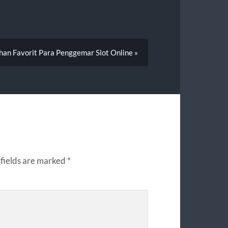
han Favorit Para Penggemar Slot Online »
fields are marked
*