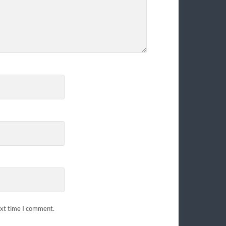
ext time I comment.