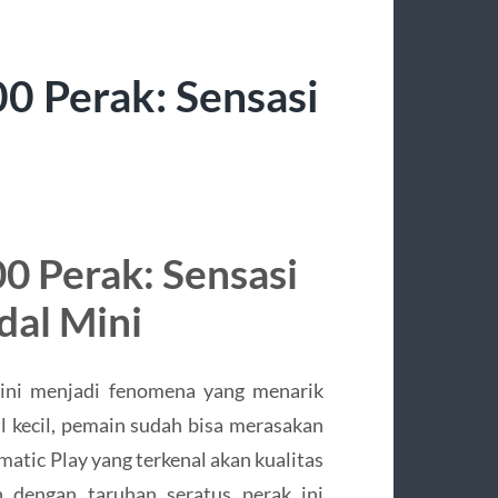
00 Perak: Sensasi
00 Perak: Sensasi
al Mini
ini menjadi fenomena yang menarik
 kecil, pemain sudah bisa merasakan
matic Play yang terkenal akan kualitas
 dengan taruhan seratus perak ini