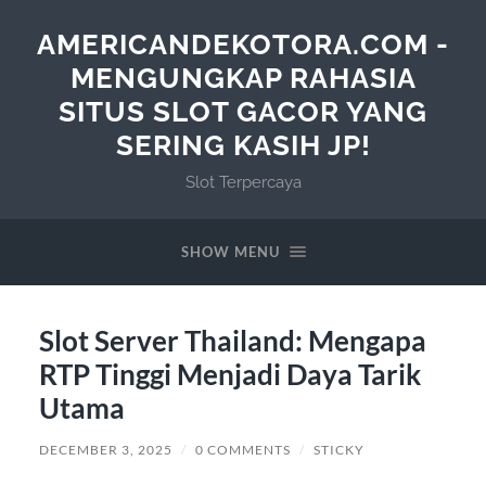
AMERICANDEKOTORA.COM -
MENGUNGKAP RAHASIA
SITUS SLOT GACOR YANG
SERING KASIH JP!
Slot Terpercaya
SHOW MENU
Slot Server Thailand: Mengapa
RTP Tinggi Menjadi Daya Tarik
Utama
DECEMBER 3, 2025
/
0 COMMENTS
/
STICKY