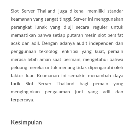
Slot Server Thailand juga dikenal memiliki standar
keamanan yang sangat tinggi. Server ini menggunakan
perangkat lunak yang diuji secara reguler untuk
memastikan bahwa setiap putaran mesin slot bersifat
acak dan adil. Dengan adanya audit independen dan
penggunaan teknologi enkripsi yang kuat, pemain
merasa lebih aman saat bermain, mengetahui bahwa
peluang mereka untuk menang tidak dipengaruhi oleh
faktor luar. Keamanan ini semakin menambah daya
tarik Slot Server Thailand bagi pemain yang
menginginkan pengalaman judi yang adil dan
terpercaya.
Kesimpulan