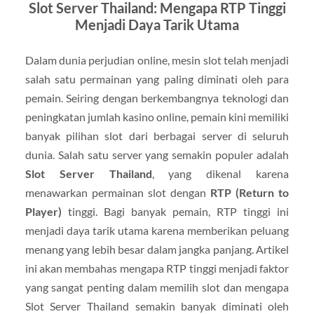
Slot Server Thailand: Mengapa RTP Tinggi
Menjadi Daya Tarik Utama
Dalam dunia perjudian online, mesin slot telah menjadi
salah satu permainan yang paling diminati oleh para
pemain. Seiring dengan berkembangnya teknologi dan
peningkatan jumlah kasino online, pemain kini memiliki
banyak pilihan slot dari berbagai server di seluruh
dunia. Salah satu server yang semakin populer adalah
Slot Server Thailand
, yang dikenal karena
menawarkan permainan slot dengan
RTP (Return to
Player)
tinggi. Bagi banyak pemain, RTP tinggi ini
menjadi daya tarik utama karena memberikan peluang
menang yang lebih besar dalam jangka panjang. Artikel
ini akan membahas mengapa RTP tinggi menjadi faktor
yang sangat penting dalam memilih slot dan mengapa
Slot Server Thailand semakin banyak diminati oleh