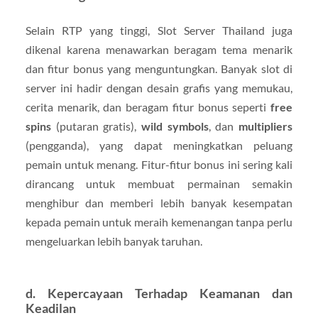
Selain RTP yang tinggi, Slot Server Thailand juga
dikenal karena menawarkan beragam tema menarik
dan fitur bonus yang menguntungkan. Banyak slot di
server ini hadir dengan desain grafis yang memukau,
cerita menarik, dan beragam fitur bonus seperti
free
spins
(putaran gratis),
wild symbols
, dan
multipliers
(pengganda), yang dapat meningkatkan peluang
pemain untuk menang. Fitur-fitur bonus ini sering kali
dirancang untuk membuat permainan semakin
menghibur dan memberi lebih banyak kesempatan
kepada pemain untuk meraih kemenangan tanpa perlu
mengeluarkan lebih banyak taruhan.
d.
Kepercayaan Terhadap Keamanan dan
Keadilan