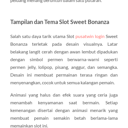
peluang menang beruntun dalam satu putaran.
Tampilan dan Tema Slot Sweet Bonanza
Salah satu daya tarik utama Slot
pusatwin login
Sweet
Bonanza terletak pada desain visualnya. Latar
belakang langit cerah dengan awan lembut dipadukan
dengan simbol permen berwarna-warni seperti
permen jelly, lolipop, pisang, anggur, dan semangka.
Desain ini membuat permainan terasa ringan dan
menyenangkan, cocok untuk semua kalangan pemain.
Animasi yang halus dan efek suara yang ceria juga
menambah kenyamanan saat bermain. Setiap
kemenangan disertai dengan animasi menarik yang
membuat pemain semakin betah berlama-lama
memainkan slot ini.