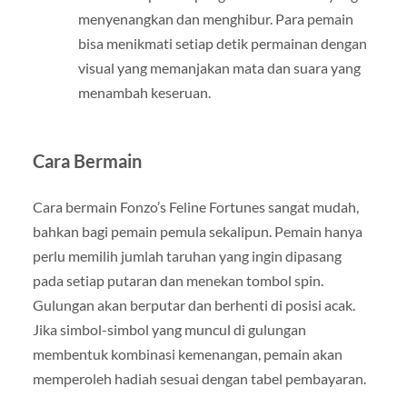
menyenangkan dan menghibur. Para pemain
bisa menikmati setiap detik permainan dengan
visual yang memanjakan mata dan suara yang
menambah keseruan.
Cara Bermain
Cara bermain Fonzo’s Feline Fortunes sangat mudah,
bahkan bagi pemain pemula sekalipun. Pemain hanya
perlu memilih jumlah taruhan yang ingin dipasang
pada setiap putaran dan menekan tombol spin.
Gulungan akan berputar dan berhenti di posisi acak.
Jika simbol-simbol yang muncul di gulungan
membentuk kombinasi kemenangan, pemain akan
memperoleh hadiah sesuai dengan tabel pembayaran.