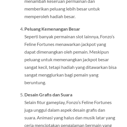
menambah keseruan permainan dan
memberikan peluang lebih besar untuk
memperoleh hadiah besar.
Peluang Kemenangan Besar
Seperti banyak permainan slot lainnya, Fonzo’s
Feline Fortunes menawarkan jackpot yang
dapat dimenangkan oleh pemain. Meskipun
peluang untuk memenangkan jackpot besar
sangat kecil, tetapi hadiah yang ditawarkan bisa
sangat menggiurkan bagi pemain yang
beruntung.
Desain Grafis dan Suara
Selain fitur gameplay, Fonzo’s Feline Fortunes
juga unggul dalam aspek desain grafis dan
suara. Animasi yang halus dan musik latar yang
ceria menciptakan pengalaman bermain yang