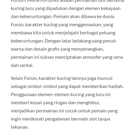
kucing lucu yang dipadukan dengan elemen kekayaan
dan keberuntungan. Pemain akan dibawa ke dunia
Fonzo, karakter kucing yang menggemaskan, yang
membawa kita untuk menjelajahi berbagai peluang
keberuntungan. Dengan latar belakang yang penuh
warna dan desain grafis yang menyenangkan,
permainan ini sukses menciptakan atmosfer yang ceria
dan santai.
Selain Fonzo, karakter kucing lainnya juga muncul
sebagai simbol-simbol yang dapat memberikan hadiah.
Penggunaan elemen-elemen kucing yang lucu ini
memberi kesan yang ringan dan menghibur,
menjadikan permainan ini cocok untuk pemain yang
ingin menikmati pengalaman bermain slot tanpa
tekanan.