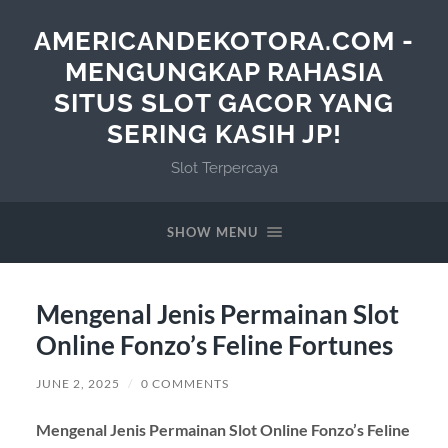
AMERICANDEKOTORA.COM -
MENGUNGKAP RAHASIA
SITUS SLOT GACOR YANG
SERING KASIH JP!
Slot Terpercaya
SHOW MENU
Mengenal Jenis Permainan Slot
Online Fonzo’s Feline Fortunes
JUNE 2, 2025
/
0 COMMENTS
Mengenal Jenis Permainan Slot Online Fonzo’s Feline