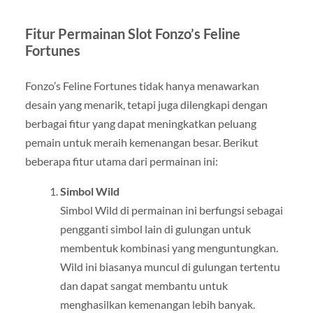
Fitur Permainan Slot Fonzo’s Feline
Fortunes
Fonzo’s Feline Fortunes tidak hanya menawarkan
desain yang menarik, tetapi juga dilengkapi dengan
berbagai fitur yang dapat meningkatkan peluang
pemain untuk meraih kemenangan besar. Berikut
beberapa fitur utama dari permainan ini:
Simbol Wild
Simbol Wild di permainan ini berfungsi sebagai
pengganti simbol lain di gulungan untuk
membentuk kombinasi yang menguntungkan.
Wild ini biasanya muncul di gulungan tertentu
dan dapat sangat membantu untuk
menghasilkan kemenangan lebih banyak.