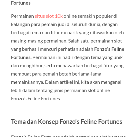
Fortunes
Permainan
situs slot 10k
online semakin populer di
kalangan para pemain judi di seluruh dunia, dengan
berbagai tema dan fitur menarik yang ditawarkan oleh
masing-masing permainan. Salah satu permainan slot
yang berhasil mencuri perhatian adalah
Fonzo’s Feline
Fortunes
. Permainan ini hadir dengan tema yang unik
dan menghibur, serta menawarkan berbagai fitur yang
membuat para pemain betah berlama-lama
memainkannya. Dalam artikel ini, kita akan mengenal
lebih dalam tentang jenis permainan slot online
Fonzo’s Feline Fortunes.
Tema dan Konsep Fonzo’s Feline Fortunes
Fonzo’s Feline Fortunes adalah permainan slot bertema