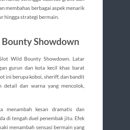
kan membahas berbagai aspek menarik
r hingga strategi bermain.
ld Bounty Showdown
Slot Wild Bounty Showdown. Latar
n gurun dan kota kecil khas barat
t ini berupa koboi, sheriff, dan bandit
an detail dan warna yang mencolok,
uga menambah kesan dramatis dan
a di tengah duel penembak jitu. Efek
 kaki menambah sensasi bermain yang