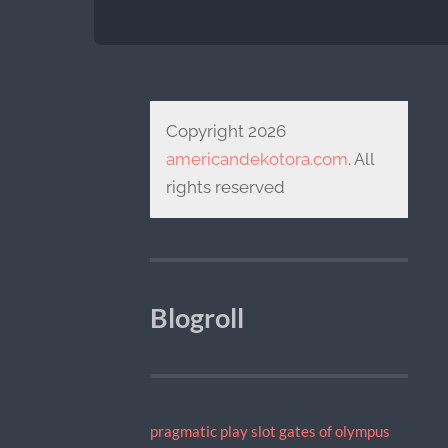
Copyright 2026
americandekotora.com
. All
rights reserved
Blogroll
pragmatic play slot gates of olympus