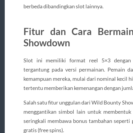
berbeda dibandingkan slot lainnya.
Fitur dan Cara Bermai
Showdown
Slot ini memiliki format reel 5×3 dengan 
tergantung pada versi permainan. Pemain d
kemampuan mereka, mulai dari nominal kecil h
tertentu memberikan kemenangan dengan jumla
Salah satu fitur unggulan dari Wild Bounty Sh
menggantikan simbol lain untuk membentuk 
seringkali membawa bonus tambahan seperti
gratis (free spins).