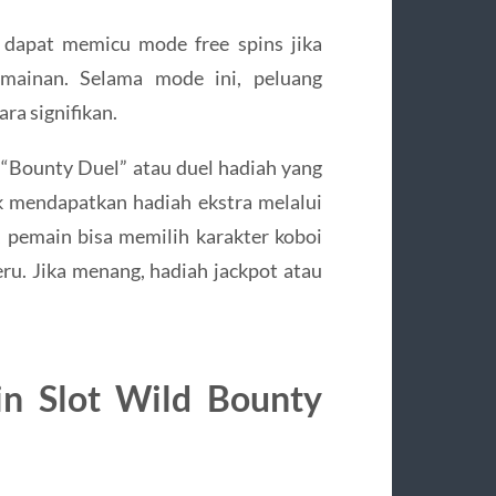
g dapat memicu mode free spins jika
rmainan. Selama mode ini, peluang
a signifikan.
ur “Bounty Duel” atau duel hadiah yang
 mendapatkan hadiah ekstra melalui
 pemain bisa memilih karakter koboi
ru. Jika menang, hadiah jackpot atau
in Slot Wild Bounty