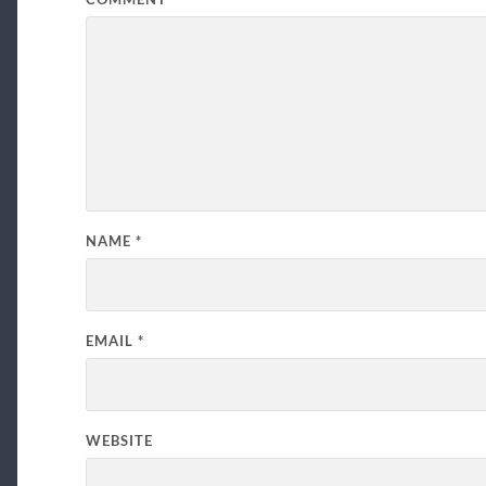
NAME
*
EMAIL
*
WEBSITE