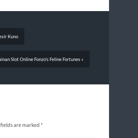
esir Kuno
nan Slot Online Fonzo’s Feline Fortunes »
fields are marked
*