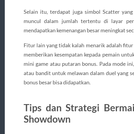
Selain itu, terdapat juga simbol Scatter yan
muncul dalam jumlah tertentu di layar pe
mendapatkan kemenangan besar meningkat secar
Fitur lain yang tidak kalah menarik adalah fit
memberikan kesempatan kepada pemain untuk
mini game atau putaran bonus. Pada mode ini,
atau bandit untuk melawan dalam duel yang se
bonus besar bisa didapatkan.
Tips dan Strategi Berma
Showdown